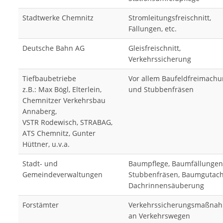
Stadtwerke Chemnitz
Stromleitungsfreischnitt,
Fällungen, etc.
Deutsche Bahn AG
Gleisfreischnitt,
Verkehrssicherung
Tiefbaubetriebe
Vor allem Baufeldfreimach
z.B.: Max Bögl, Elterlein,
und Stubbenfräsen
Chemnitzer Verkehrsbau
Annaberg,
VSTR Rodewisch, STRABAG,
ATS Chemnitz, Gunter
Hüttner, u.v.a.
Stadt- und
Baumpflege, Baumfällungen
Gemeindeverwaltungen
Stubbenfräsen, Baumgutach
Dachrinnensäuberung
Forstämter
Verkehrssicherungsmaßna
an Verkehrswegen